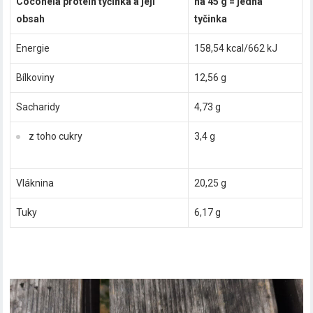
Coconela protein tyčinka a její
na 45 g = jedna
obsah
tyčinka
Energie
158,54 kcal/662 kJ
Bílkoviny
12,56 g
Sacharidy
4,73 g
z toho cukry
3,4 g
Vláknina
20,25 g
Tuky
6,17 g