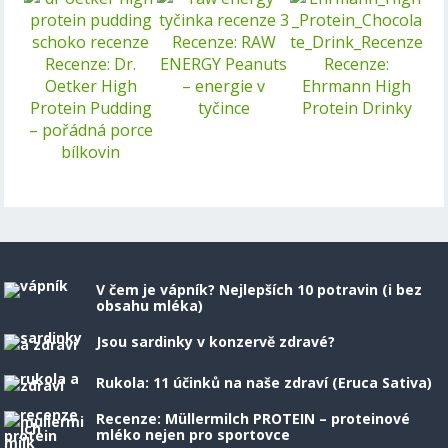
Recenze: RAW
Recenze: Dr.
ENERGY Peanuts
Recenze:
Oetker High
– energie v
Ehrmann High
Protein Pudding
tyčince
Protein Drinky
– pořádná porce
bílkovin
V čem je vápník? Nejlepších 10 potravin (i bez
obsahu mléka)
Jsou sardinky v konzervě zdravé?
Rukola: 11 účinků na naše zdraví (Eruca Sativa)
Recenze: Müllermilch PROTEIN – proteinové
mléko nejen pro sportovce