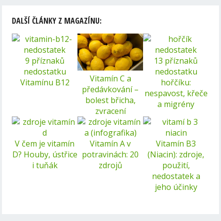
DALŠÍ ČLÁNKY Z MAGAZÍNU:
9 příznaků
13 příznaků
nedostatku
nedostatku
Vitamín C a
Vitamínu B12
hořčíku:
předávkování –
nespavost, křeče
bolest břicha,
a migrény
zvracení
V čem je vitamín
Vitamín A v
Vitamín B3
D? Houby, ústřice
potravinách: 20
(Niacin): zdroje,
i tuňák
zdrojů
použití,
nedostatek a
jeho účinky