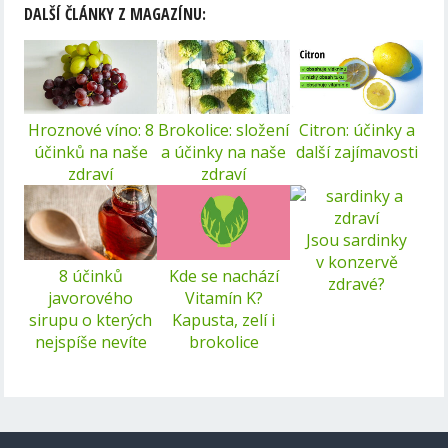
DALŠÍ ČLÁNKY Z MAGAZÍNU:
Hroznové víno: 8
Brokolice: složení
Citron: účinky a
účinků na naše
a účinky na naše
další zajímavosti
zdraví
zdraví
Jsou sardinky
v konzervě
8 účinků
Kde se nachází
zdravé?
javorového
Vitamín K?
sirupu o kterých
Kapusta, zelí i
nejspíše nevíte
brokolice