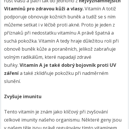
růst vlasů a patří tak do jednoho z
nejvýznamnějších
Vitamínů pro zdravou kůži a vlasy.
Vitamín A totiž
podporuje obnovuje kožních buněk a tudíž se s ním
můžeme setkat i v léčbě proti akné. Proto je jeden z
příznaků při nedostatku vitamínu A právě špatná a
suchá pokožka. Vitamín A tedy hraje důležitou roli při
obnově buněk kůže a poraněních, jelikož zabraňuje
volným radikálům, které napadají zdravé
buňky.
Vitamín A je také dobrý bojovník proti UV
záření
a také zklidňuje pokožku při nadměrném
slunění.
Zvyšuje imunitu
Tento vitamín je znám jako klíčový při zvyšování
celkové imunity našeho organismu. Některé geny jsou
v našem těle jsou právě regulovány tímto vitamínem.