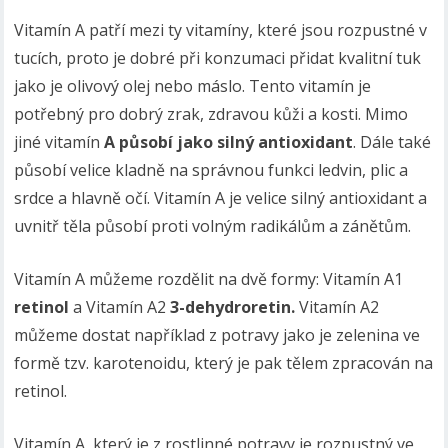
Vitamín A patří mezi ty vitamíny, které jsou rozpustné v
tucích, proto je dobré při konzumaci přidat kvalitní tuk
jako je olivový olej nebo máslo. Tento vitamín je
potřebný pro dobrý zrak, zdravou kůži a kosti. Mimo
jiné vitamín
A působí jako silný antioxidant
. Dále také
působí velice kladně na správnou funkci ledvin, plic a
srdce a hlavně očí. Vitamín A je velice silný antioxidant a
uvnitř těla působí proti volným radikálům a zánětům.
Vitamín A můžeme rozdělit na dvě formy: Vitamín A1
retinol
a Vitamín A2
3-dehydroretin.
Vitamín A2
můžeme dostat například z potravy jako je zelenina ve
formě tzv. karotenoidu, který je pak tělem zpracován na
retinol.
Vitamín A, který je z rostlinné potravy je rozpustný ve