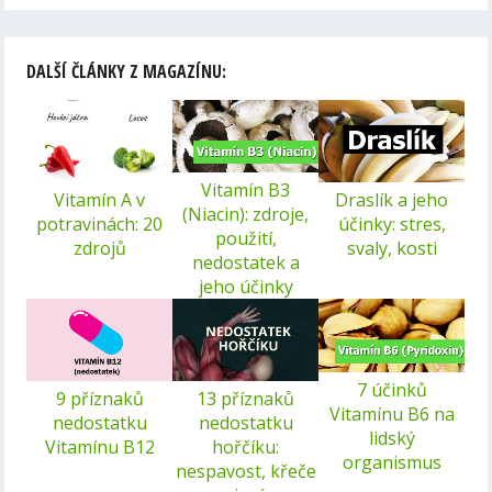
DALŠÍ ČLÁNKY Z MAGAZÍNU:
Vitamín B3
Vitamín A v
Draslík a jeho
(Niacin): zdroje,
potravinách: 20
účinky: stres,
použití,
zdrojů
svaly, kosti
nedostatek a
jeho účinky
7 účinků
9 příznaků
13 příznaků
Vitamínu B6 na
nedostatku
nedostatku
lidský
Vitamínu B12
hořčíku:
organismus
nespavost, křeče