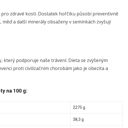
ý pro zdravé kosti. Dostatek hořčíku působí preventivně
, měď a další minerály obsaženy v semínkách zvyšují
, který podporuje naše trávení. Dieta se zvýšeným
enci proti civilizačním chorobám jako je obezita a
ty na 100 g:
2275 g
38,3 g