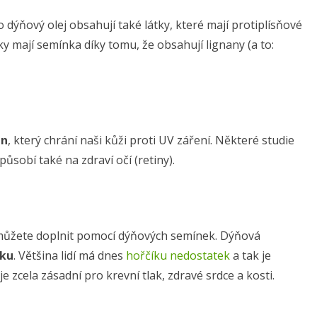
dýňový olej obsahují také látky, které mají protiplísňové
ky mají semínka díky tomu, že obsahují lignany (a to:
en
, který chrání naši kůži proti UV záření. Některé studie
působí také na zdraví očí (retiny).
ě můžete doplnit pomocí dýňových semínek. Dýňová
íku
. Většina lidí má dnes
hořčíku nedostatek
a tak je
e zcela zásadní pro krevní tlak, zdravé srdce a kosti.