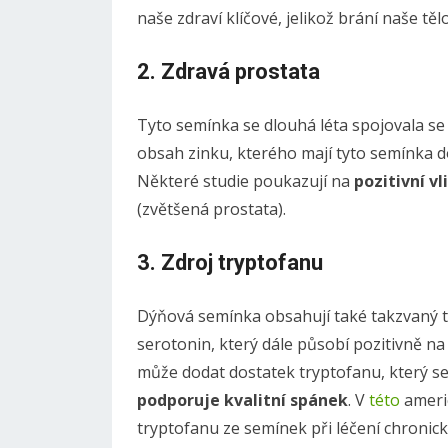
naše zdraví klíčové, jelikož brání naše těl
2. Zdravá prostata
Tyto semínka se dlouhá léta spojovala s
obsah zinku, kterého mají tyto semínka do
Některé studie poukazují na
pozitivní vl
(zvětšená prostata).
3. Zdroj tryptofanu
Dýňová semínka obsahují také takzvaný t
serotonin, který dále působí pozitivně n
může dodat dostatek tryptofanu, který s
podporuje kvalitní spánek
. V
této
americ
tryptofanu ze semínek při léčení chronic