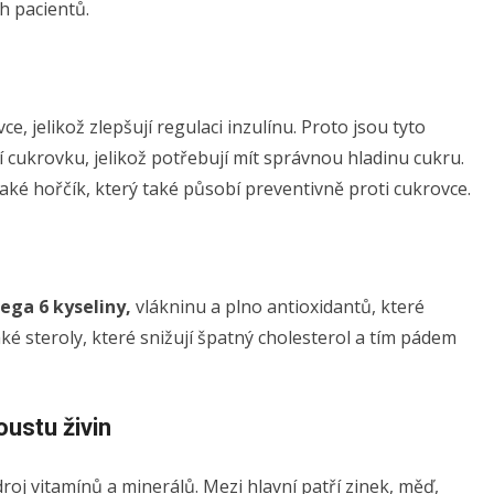
h pacientů.
e, jelikož zlepšují regulaci inzulínu. Proto jsou tyto
jí cukrovku, jelikož potřebují mít správnou hladinu cukru.
ké hořčík, který také působí preventivně proti cukrovce.
ga 6 kyseliny,
vlákninu a plno antioxidantů, které
aké steroly, které snižují špatný cholesterol a tím pádem
ustu živin
j vitamínů a minerálů. Mezi hlavní patří zinek, měď,