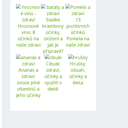
Sladké
13
Hroznové
brambory:
pozitivních
víno: 8
účinky,
účinků
účinků na
složení a
Pomela na
naše zdraví
jak je
naše zdraví
připravit?
Cibule:
Hrušky:
Ananas a
zdraví,
obsah,
zdraví:
účinky a
účinky a
ovoce plné
využití v
dieta
vítamínů a
dietě
jeho účinky