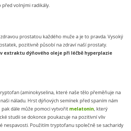
o před volnými radikály.
e zdravou prostatou každého muže a je to pravda. Vysoký
statek, pozitivně působí na zdraví naší prostaty.
iv extraktu dýňového oleje při léčbě hyperplazie
ryptofan (aminokyselina, které naše tělo přeměňuje na
a naši náladu. Hrst dýňových semínek před spaním nám
e pak dále může pomoci vytvořit
melatonin
, který
ké studii se dokonce poukazuje na pozitivní vliv
ké nespavosti. Použitím tryptofanu společně se sacharidy