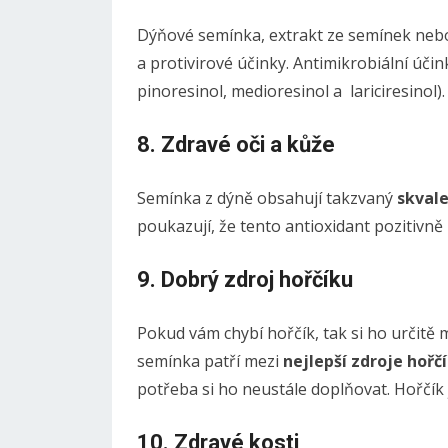
Dýňové semínka, extrakt ze semínek nebo 
a protivirové účinky. Antimikrobiální účin
pinoresinol, medioresinol a lariciresinol).
8. Zdravé oči a kůže
Semínka z dýně obsahují takzvaný
skval
poukazují, že tento antioxidant pozitivně 
9. Dobrý zdroj hořčíku
Pokud vám chybí hořčík, tak si ho určit
semínka patří mezi
nejlepší zdroje hořč
potřeba si ho neustále doplňovat. Hořčík j
10. Zdravé kosti