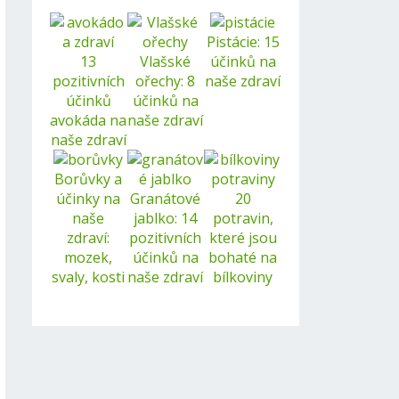
Pistácie: 15
13
Vlašské
účinků na
pozitivních
ořechy: 8
naše zdraví
účinků
účinků na
avokáda na
naše zdraví
naše zdraví
Borůvky a
účinky na
Granátové
20
naše
jablko: 14
potravin,
zdraví:
pozitivních
které jsou
mozek,
účinků na
bohaté na
svaly, kosti
naše zdraví
bílkoviny