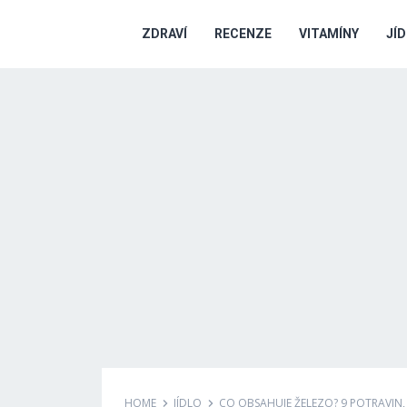
ZDRAVÍ
RECENZE
VITAMÍNY
JÍ
HOME
JÍDLO
CO OBSAHUJE ŽELEZO? 9 POTRAVIN,