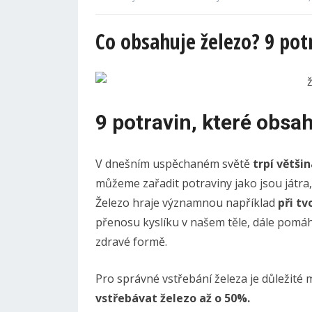
Co obsahuje železo? 9 pot
9 potravin, které obsa
V dnešním uspěchaném světě
trpí větši
můžeme zařadit potraviny jako jsou játra,
Železo hraje významnou například
při t
přenosu kyslíku v našem těle, dále pom
zdravé formě.
Pro správné vstřebání železa je důležité 
vstřebávat železo až o 50%.