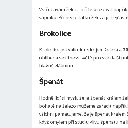
Vstřebávání železa může blokovat napříkl
vápníku. Při nedostatku železa je nejčastě
Brokolice
Brokolice je kvalitním zdrojem železa a
20
oblíbená ve fitness světě pro své další nu
hlavně vlákninu.
Špenát
Hodně lidí si myslí, že je špenát králem ž
bohaté na železo můžeme zařadit napříkla
všichni pamatujeme, že je špenát králem ž
když omylem při studiu vlivu špenátu na l