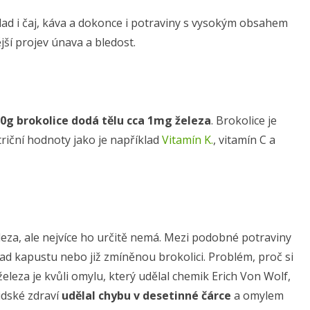
ad i čaj, káva a dokonce i potraviny s vysokým obsahem
jší projev únava a bledost.
0g brokolice dodá tělu cca 1mg železa
. Brokolice je
triční hodnoty jako je například
Vitamín K.
, vitamín C a
eleza, ale nejvíce ho určitě nemá. Mezi podobné potraviny
d kapustu nebo již zmíněnou brokolici. Problém, proč si
eleza je kvůli omylu, který udělal chemik Erich Von Wolf,
idské zdraví
udělal chybu v desetinné čárce
a omylem